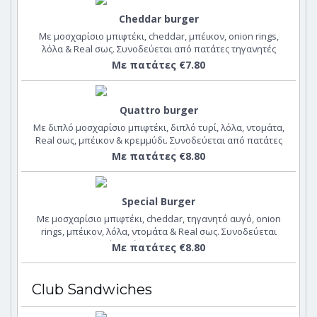
Cheddar burger
Με μοσχαρίσιο μπιφτέκι, cheddar, μπέικον, onion rings,
λόλα & Real σως. Συνοδεύεται από πατάτες τηγανητές
Με πατάτες €7.80
Quattro burger
Με διπλό μοσχαρίσιο μπιφτέκι, διπλό τυρί, λόλα, ντομάτα,
Real σως, μπέικον & κρεμμύδι. Συνοδεύεται από πατάτες
τηγανητές
Με πατάτες €8.80
Special Burger
Με μοσχαρίσιο μπιφτέκι, cheddar, τηγανητό αυγό, onion
rings, μπέικον, λόλα, ντομάτα & Real σως. Συνοδεύεται
από πατάτες country wedges
Με πατάτες €8.80
Club Sandwiches