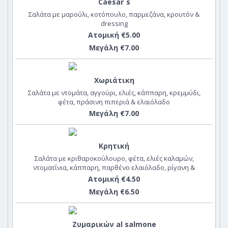
Caesar`s
Σαλάτα με μαρούλι, κοτόπουλο, παρμεζάνα, κρουτόν &
dressing
Ατομική €5.00
Μεγάλη €7.00
Χωριάτικη
Σαλάτα με ντομάτα, αγγούρι, ελιές, κάππαρη, κρεμμύδι,
φέτα, πράσινη πιπεριά & ελαιόλαδο
Μεγάλη €7.00
Κρητική
Σαλάτα με κριθαροκούλουρο, φέτα, ελιές καλαμών,
ντοματίνια, κάππαρη, παρθένο ελαιόλαδο, ρίγανη &
μαϊντανό
Ατομική €4.50
Μεγάλη €6.50
Ζυμαρικών al salmone