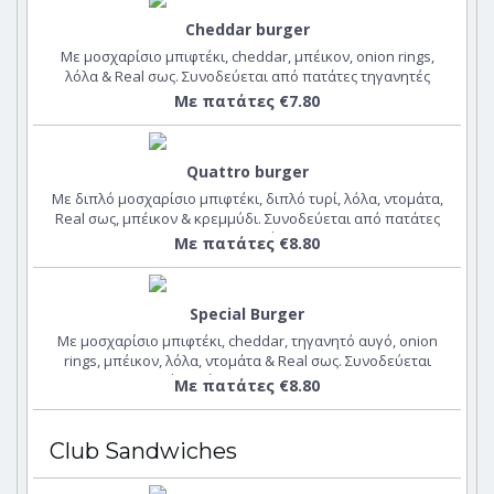
Cheddar burger
Με μοσχαρίσιο μπιφτέκι, cheddar, μπέικον, onion rings,
λόλα & Real σως. Συνοδεύεται από πατάτες τηγανητές
Με πατάτες €7.80
Quattro burger
Με διπλό μοσχαρίσιο μπιφτέκι, διπλό τυρί, λόλα, ντομάτα,
Real σως, μπέικον & κρεμμύδι. Συνοδεύεται από πατάτες
τηγανητές
Με πατάτες €8.80
Special Burger
Με μοσχαρίσιο μπιφτέκι, cheddar, τηγανητό αυγό, onion
rings, μπέικον, λόλα, ντομάτα & Real σως. Συνοδεύεται
από πατάτες country wedges
Με πατάτες €8.80
Club Sandwiches