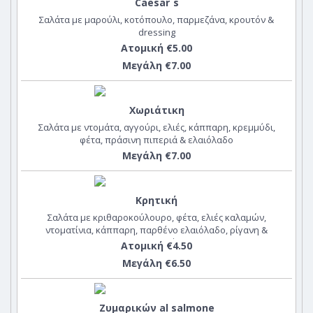
Caesar`s
Σαλάτα με μαρούλι, κοτόπουλο, παρμεζάνα, κρουτόν &
dressing
Ατομική €5.00
Μεγάλη €7.00
Χωριάτικη
Σαλάτα με ντομάτα, αγγούρι, ελιές, κάππαρη, κρεμμύδι,
φέτα, πράσινη πιπεριά & ελαιόλαδο
Μεγάλη €7.00
Κρητική
Σαλάτα με κριθαροκούλουρο, φέτα, ελιές καλαμών,
ντοματίνια, κάππαρη, παρθένο ελαιόλαδο, ρίγανη &
μαϊντανό
Ατομική €4.50
Μεγάλη €6.50
Ζυμαρικών al salmone